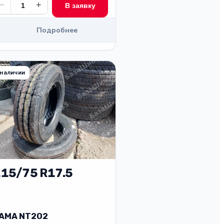
−
+
В заявку
Подробнее
 наличии
15/75 R17.5
AMA NT202