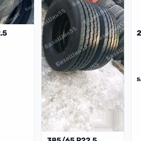
.5
2
S
385/65 R22.5