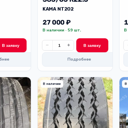
KAMA NT202
27 000 ₽
1
В наличии · 59 шт.
В
−
+
В заявку
В заявку
бнее
Подробнее
В наличии
В