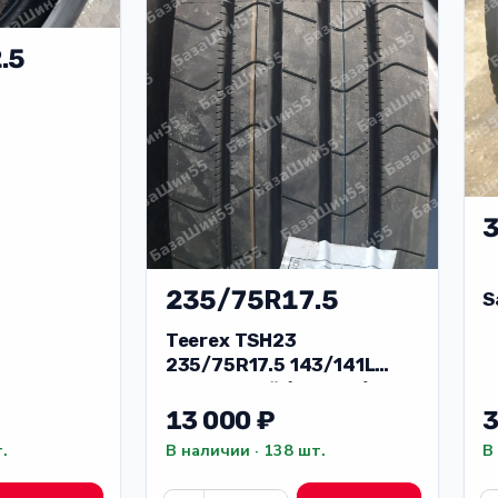
.5
3
235/75R17.5
S
Teerex TSH23
235/75R17.5 143/141L
20PR Китай (прицеп)
3
13 000 ₽
.
В
В наличии · 138 шт.