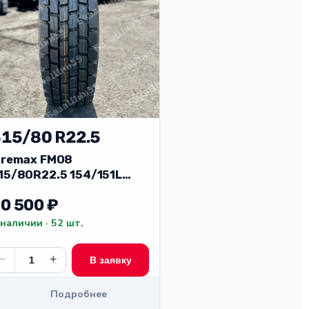
15/80 R22.5
iremax FM08
15/80R22.5 154/151L
0PR Китай (ведущ)
0 500 ₽
 наличии · 52 шт.
−
+
В заявку
Подробнее