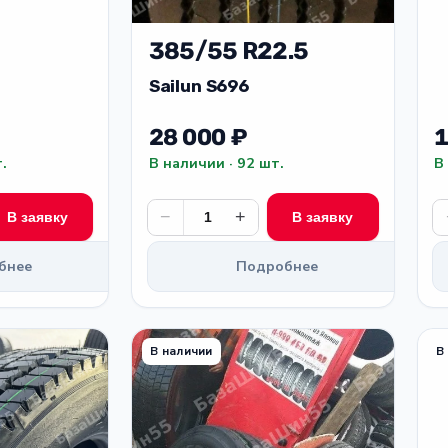
385/55 R22.5
Sailun S696
28 000 ₽
1
.
В наличии · 92 шт.
В
−
+
В заявку
В заявку
бнее
Подробнее
В наличии
В