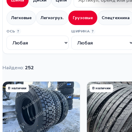
Шины
Диски
Цепи
Легковые
Легкогруз.
Грузовые
Спецтехника
ОСЬ
ШИРИНА
?
?
Найдено:
252
В наличии
В наличии