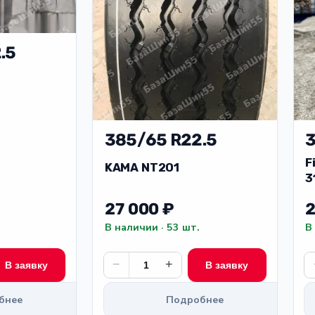
.5
385/65 R22.5
3
F
KAMA NT201
3
2
27 000 ₽
2
В наличии · 53 шт.
В
−
+
В заявку
В заявку
бнее
Подробнее