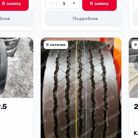
−
+
В заявку
В заявку
бнее
Подробнее
В наличии
В
.5
2
K