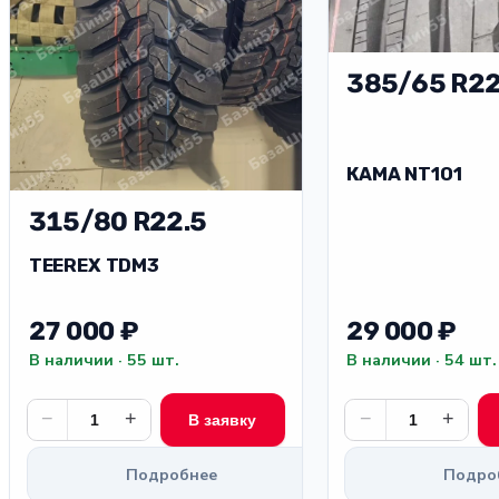
385/65 R22
КАМА NT101
315/80 R22.5
TEEREX TDM3
29 000 ₽
27 000 ₽
В наличии · 54 шт.
В наличии · 55 шт.
−
+
−
+
В заявку
Подробнее
Подро