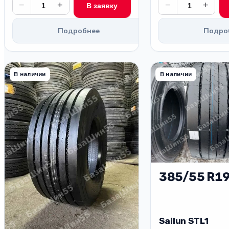
−
+
−
+
В заявку
Подробнее
Подро
В наличии
В наличии
385/55 R19
Sailun STL1