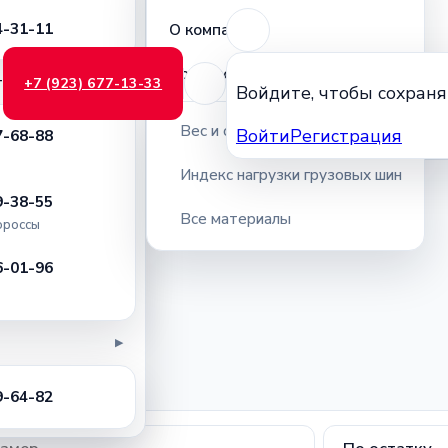
4-31-11
О компании
Полезное
торы
+7 (923) 677-13-33
▶
Войдите, чтобы сохраня
Вес и объём грузовых шин
Войти
Регистрация
7-68-88
Индекс нагрузки грузовых шин
9-38-55
Все материалы
россы
6-01-96
▶
.
9-64-82