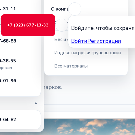
4-31-11
О компании
Полезное
торы
+7 (923) 677-13-33
▶
Войдите, чтобы сохраня
Вес и объём грузовых шин
Войти
Регистрация
7-68-88
Индекс нагрузки грузовых шин
9-38-55
Все материалы
россы
6-01-96
словия для автопарков.
▶
9-64-82